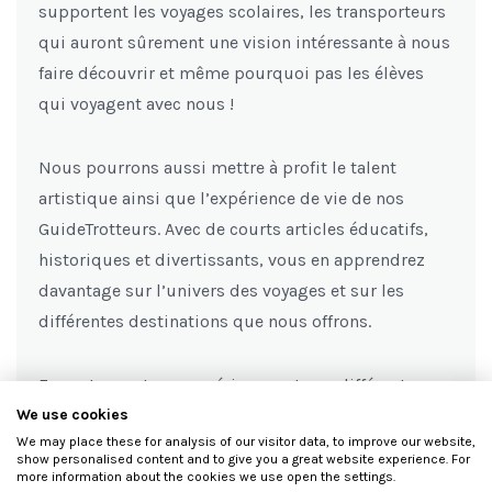
supportent les voyages scolaires, les transporteurs
qui auront sûrement une vision intéressante à nous
faire découvrir et même pourquoi pas les élèves
qui voyagent avec nous !
Nous pourrons aussi mettre à profit le talent
artistique ainsi que l’expérience de vie de nos
GuideTrotteurs. Avec de courts articles éducatifs,
historiques et divertissants, vous en apprendrez
davantage sur l’univers des voyages et sur les
différentes destinations que nous offrons.
En partageant nos expériences et nos différentes
réalités, les voyages éducatifs pourront atteindre
We use cookies
We may place these for analysis of our visitor data, to improve our website,
un autre niveau et ClasseTrotteur pourra ainsi
show personalised content and to give you a great website experience. For
participer à l’épanouissement de ce secteur
more information about the cookies we use open the settings.