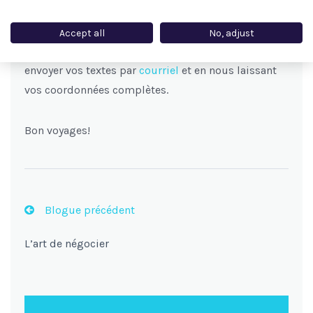
spécialisé du monde du voyage !
Accept all
No, adjust
Vous voulez contribuer? N’hésitez pas à nous
envoyer vos textes par
courriel
et en nous laissant
vos coordonnées complètes.
Bon voyages!
Blogue précédent
L’art de négocier